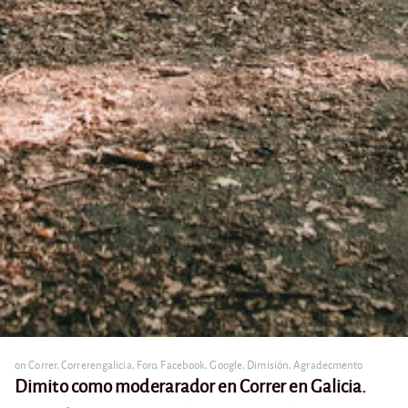
on
Correr
,
Correrengalicia
,
Foro
,
Facebook
,
Google
,
Dimisión
,
Agradecmento
Dimito como moderarador en Correr en Galicia.