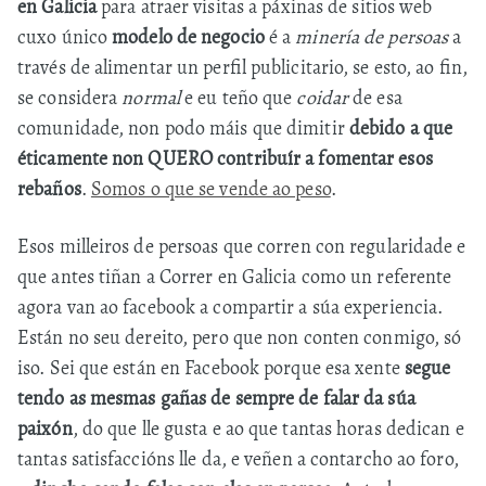
en Galicia
para atraer visitas a páxinas de sitios web
cuxo único
modelo de negocio
é a
minería de persoas
a
través de alimentar un perfil publicitario, se esto, ao fin,
se considera
normal
e eu teño que
coidar
de esa
comunidade, non podo máis que dimitir
debido a que
éticamente non QUERO contribuír a fomentar esos
rebaños
.
Somos o que se vende ao peso
.
Esos milleiros de persoas que corren con regularidade e
que antes tiñan a Correr en Galicia como un referente
agora van ao facebook a compartir a súa experiencia.
Están no seu dereito, pero que non conten conmigo, só
iso. Sei que están en Facebook porque esa xente
segue
tendo as mesmas gañas de sempre de falar da súa
paixón
, do que lle gusta e ao que tantas horas dedican e
tantas satisfaccións lle da, e veñen a contarcho ao foro,