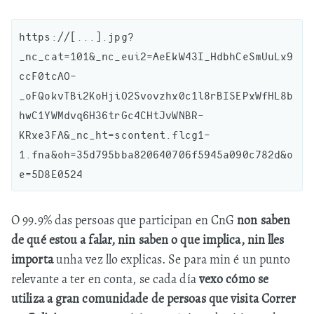
https://[...].jpg?
_nc_cat=101&_nc_eui2=AeEkW43I_HdbhCeSmUuLx9
ccF0tcAO-
_oFQokvTBi2KoHjiO2Svovzhx0c1l8rBISEPxWfHL8b
hwC1YWMdvq6H36trGc4CHtJvWNBR-
KRxe3FA&_nc_ht=scontent.flcg1-
1.fna&oh=35d795bba820640706f5945a090c782d&o
O 99.9% das persoas que participan en CnG
non saben
de qué estou a falar, nin saben o que implica, nin lles
importa
unha vez llo explicas. Se para min é un punto
relevante a ter en conta, se cada día
vexo cómo se
utiliza a gran comunidade de persoas que visita Correr