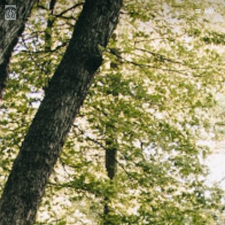
MENU
Inicio
Correr
Fediverso
Libros
Foto
Acerca de