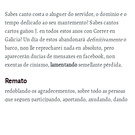
Sabes canto costa o aluguer do servidor, o dominio e o
tempo dedicado ao seu mantemento? Sabes cantos
cartos gañou J. en todos estos anos con Correr en
Galicia? Un día de estos abandonará
definitivamente
o
barco, non lle reprocharei nada en absoluto, pero
aparecerán ducias de mensaxes en facebook, non
exentas de cinismo,
lamentando
semellante pérdida.
Remato
redoblando os agradecementos, sobre todo as persoas
que seguen participando, aportando, axudando, dando
ánimos, parabéns e abrazos a quen os precisa. Exemplo
de esto son os
Diarios das corredoras
, onde volcamos
todo o que nos pasa pola cabeza (o bo e o malo). Escoller
Correr en Galicia e non unha plataforma de minado de