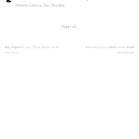
Historia
,
Crónica
,
Tour
,
Bicicleta
Page 1 of 1
blog xmgz.eu
© 2023. Última versión: 06-09-
Publicado grazas a
Jekyll
usando
Jasper
2023 04:25.
personalizado