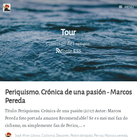
MENU
Inicio
Tour
Correr
Fediverso
Colección de 1 artigos.
Fonte RSS
Libros
Foto
Acerca de
Periquismo. Crónica de una pasión - Marcos
Pereda
Título: Periquismo. Crónica de una pasión (2017) Autor: Marcos
Pereda foto portada amazon Recomendable? Se es moi moi fan do
ciclismo, ou simplemente fan de Perico,...
»
José M
en
Libros
,
Ciclismo
,
Deporte
,
Pedro delgado
,
Perico
,
Marcos pereda
,