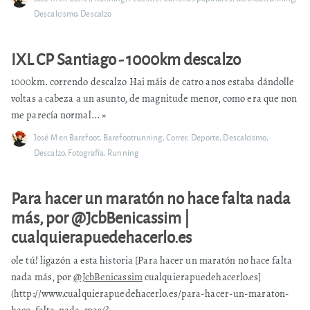
Descalcismo
,
Descalzo
IXL CP Santiago - 1000km descalzo
1000km. correndo descalzo Hai máis de catro anos estaba dándolle
voltas a cabeza a un asunto, de magnitude menor, como era que non
me parecía normal...
»
José M
en
Barefoot
,
Barefootrunning
,
Correr
,
Deporte
,
Descalcismo
,
Descalzo
,
Fotografía
,
Running
Para hacer un maratón no hace falta nada
más, por @JcbBenicassim |
cualquierapuedehacerlo.es
ole tú! ligazón a esta historia [Para hacer un maratón no hace falta
nada más, por
@JcbBenicassim
cualquierapuedehacerlo.es]
(http://www.cualquierapuedehacerlo.es/para-hacer-un-maraton-
hace-falta-nada-mas/?