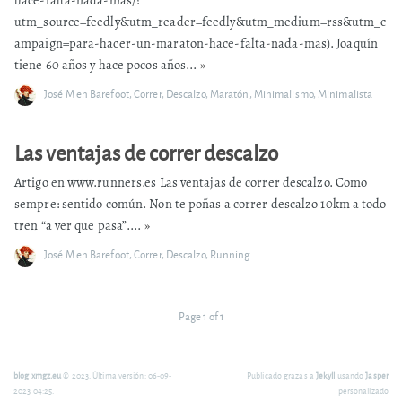
utm_source=feedly&utm_reader=feedly&utm_medium=rss&utm_c
ampaign=para-hacer-un-maraton-hace-falta-nada-mas). Joaquín
tiene 60 años y hace pocos años...
»
José M
en
Barefoot
,
Correr
,
Descalzo
,
Maratón
,
Minimalismo
,
Minimalista
Las ventajas de correr descalzo
Artigo en www.runners.es Las ventajas de correr descalzo. Como
sempre: sentido común. Non te poñas a correr descalzo 10km a todo
tren “a ver que pasa”....
»
José M
en
Barefoot
,
Correr
,
Descalzo
,
Running
Page 1 of 1
blog xmgz.eu
© 2023. Última versión: 06-09-
Publicado grazas a
Jekyll
usando
Jasper
2023 04:25.
personalizado