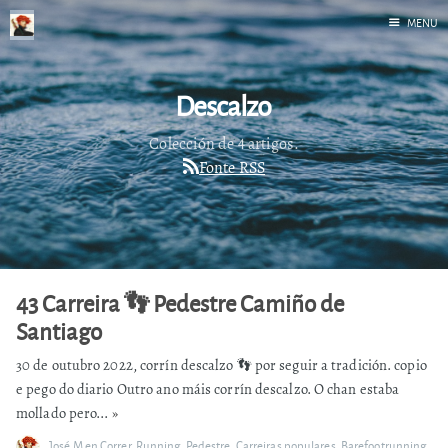
MENU
Inicio
Descalzo
Correr
Fediverso
Colección de 4 artigos.
Fonte RSS
Libros
Foto
Acerca de
43 Carreira 👣 Pedestre Camiño de
Santiago
30 de outubro 2022, corrín descalzo 👣 por seguir a tradición. copio
e pego do diario Outro ano máis corrín descalzo. O chan estaba
mollado pero...
»
José M
en
Correr
,
Running
,
Pedestre
,
Carreiras populares
,
Barefootrunning
,