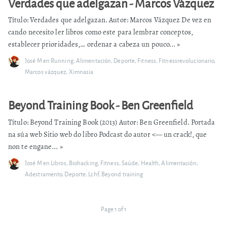
Verdades que adelgazan - Marcos Vázquez
Título: Verdades que adelgazan. Autor: Marcos Vázquez De vez en
cando necesito ler libros como este para lembrar conceptos,
establecer prioridades,… ordenar a cabeza un pouco...
»
José M
en
Running
,
Alimentación
,
Deporte
,
Fitness
,
Fitnessrevolucionario
,
Marcos vázquez
,
Ximnasia
Beyond Training Book - Ben Greenfield
Título: Beyond Training Book (2013) Autor: Ben Greenfield. Portada
na súa web Sitio web do libro Podcast do autor <— un crack!, que
non te engane...
»
José M
en
Libros
,
Biohacking
,
Fitness
,
Saúde
,
Health
,
Alimentación
,
Adestramento
,
Deporte
,
Lchf
,
Beyond training
Page 1 of 1