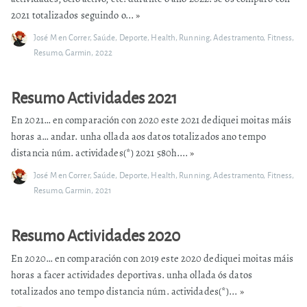
2021 totalizados seguindo o...
»
José M
en
Correr
,
Saúde
,
Deporte
,
Health
,
Running
,
Adestramento
,
Fitness
,
Resumo
,
Garmin
,
2022
Resumo Actividades 2021
En 2021… en comparación con 2020 este 2021 dediquei moitas máis
horas a… andar. unha ollada aos datos totalizados ano tempo
distancia núm. actividades(*) 2021 580h....
»
José M
en
Correr
,
Saúde
,
Deporte
,
Health
,
Running
,
Adestramento
,
Fitness
,
Resumo
,
Garmin
,
2021
Resumo Actividades 2020
En 2020… en comparación con 2019 este 2020 dediquei moitas máis
horas a facer actividades deportivas. unha ollada ós datos
totalizados ano tempo distancia núm. actividades(*)...
»