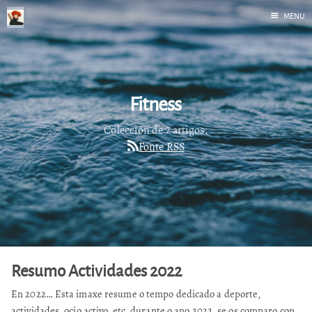
MENU
Inicio
Correr
Fediverso
Fitness
Libros
Colección de 7 artigos.
Foto
Fonte RSS
Acerca de
Resumo Actividades 2022
En 2022… Esta imaxe resume o tempo dedicado a deporte,
actividades, ocio activo, etc. durante o ano 2022. se os comparo con