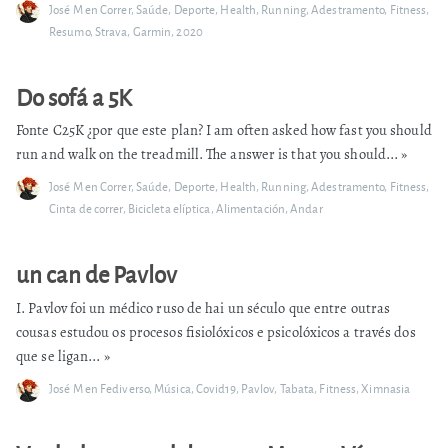
José M
en
Correr
,
Saúde
,
Deporte
,
Health
,
Running
,
Adestramento
,
Fitness
,
Resumo
,
Strava
,
Garmin
,
2020
Do sofá a 5K
Fonte C25K ¿por que este plan? I am often asked how fast you should
run and walk on the treadmill. The answer is that you should...
»
José M
en
Correr
,
Saúde
,
Deporte
,
Health
,
Running
,
Adestramento
,
Fitness
,
Cinta de correr
,
Bicicleta elíptica
,
Alimentación
,
Andar
un can de Pavlov
I. Pavlov foi un médico ruso de hai un século que entre outras
cousas estudou os procesos fisiolóxicos e psicolóxicos a través dos
que se ligan...
»
José M
en
Fediverso
,
Música
,
Covid19
,
Pavlov
,
Tabata
,
Fitness
,
Ximnasia