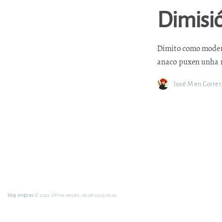
Dimisi
Dimito como modera
anaco puxen unha m
José M
en
Correr
blog xmgz.eu
© 2023. Última versión: 06-09-2023 04:25.