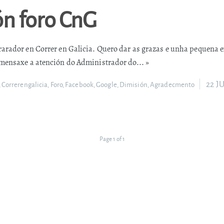
ón foro CnG
rador en Correr en Galicia. Quero dar as grazas e unha pequena e
ensaxe a atención do Administrador do...
»
22 J
,
Correrengalicia
,
Foro
,
Facebook
,
Google
,
Dimisión
,
Agradecmento
Page 1 of 1