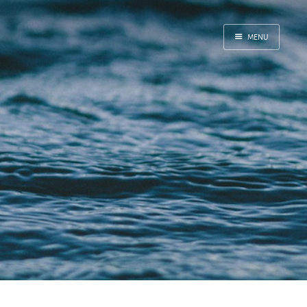
MENU
Inicio
Correr
Fediverso
Libros
Foto
Acerca de