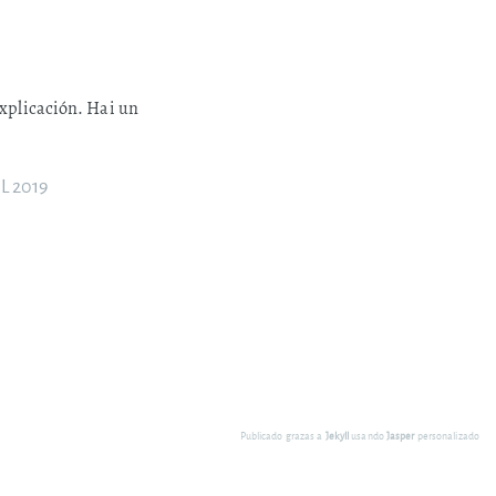
xplicación. Hai un
UL 2019
Publicado grazas a
Jekyll
usando
Jasper
personalizado