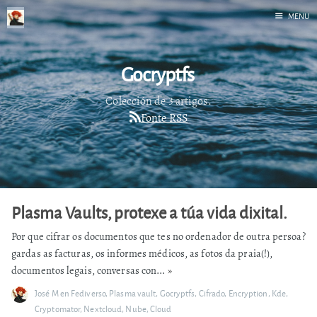
MENU
Inicio
Gocryptfs
Correr
Fediverso
Colección de 3 artigos.
Fonte RSS
Libros
Foto
Acerca de
Plasma Vaults, protexe a túa vida dixital.
Por que cifrar os documentos que tes no ordenador de outra persoa?
gardas as facturas, os informes médicos, as fotos da praia(!),
documentos legais, conversas con...
»
José M
en
Fediverso
,
Plasma vault
,
Gocryptfs
,
Cifrado
,
Encryption
,
Kde
,
Cryptomator
,
Nextcloud
,
Nube
,
Cloud