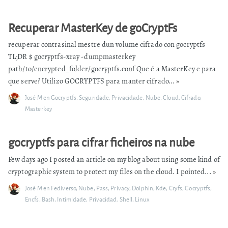
Recuperar MasterKey de goCryptFs
recuperar contrasinal mestre dun volume cifrado con gocryptfs
TL;DR $ gocryptfs-xray -dumpmasterkey
path/to/encrypted_folder/gocryptfs.conf Que é a MasterKey e para
que serve? Utilizo GOCRYPTFS para manter cifrado...
»
José M
en
Gocryptfs
,
Seguridade
,
Privacidade
,
Nube
,
Cloud
,
Cifrado
,
Masterkey
gocryptfs para cifrar ficheiros na nube
Few days ago I posted an article on my blog about using some kind of
cryptographic system to protect my files on the cloud. I pointed...
»
José M
en
Fediverso
,
Nube
,
Pass
,
Privacy
,
Dolphin
,
Kde
,
Cryfs
,
Gocryptfs
,
Encfs
,
Bash
,
Intimidade
,
Privacidad
,
Shell
,
Linux