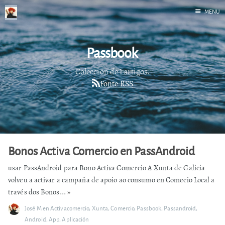
MENU
Inicio
Passbook
Correr
Fediverso
Colección de 1 artigos.
Fonte RSS
Libros
Foto
Acerca de
Bonos Activa Comercio en PassAndroid
usar PassAndroid para Bono Activa Comercio A Xunta de Galicia
volveu a activar a campaña de apoio ao consumo en Comecio Local a
través dos Bonos...
»
José M
en
Activacomercio
,
Xunta
,
Comercio
,
Passbook
,
Passandroid
,
Android
,
App
,
Aplicación