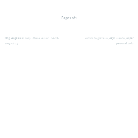
Page 1 of 1
blog xmgz.eu
© 2023. Última versión: 06-09-
Publicado grazas a
Jekyll
usando
Jasper
2023 04:25.
personalizado