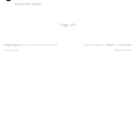
Unicornio
,
Viaxes
Page 1 of 1
blog xmgz.eu
© 2023. Última versión: 06-09-
Publicado grazas a
Jekyll
usando
Jasper
2023 04:25.
personalizado