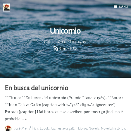
MENU
Inicio
Unicornio
Correr
Fediverso
Colección de 1 artigos.
Fonte RSS
Libros
Foto
Acerca de
En busca del unicornio
**Título: **En busca del unicornio (Premio Planeta 1987). **Autor:
**Juan Eslava Galán [caption width=”328” align=”aligncenter”]
Portada[/caption] Hai libros que se escriben por encargo (incluso é
probable...
»
José M
en
África
,
Ebook
,
Juan eslava galán
,
Libros
,
Novela
,
Novela histórica
,