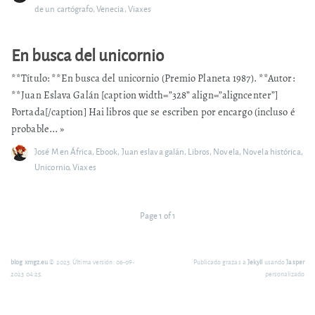
de un cartógrafo
,
Venecia
,
Viaxes
En busca del unicornio
**Título: **En busca del unicornio (Premio Planeta 1987). **Autor:
**Juan Eslava Galán [caption width=”328” align=”aligncenter”]
Portada[/caption] Hai libros que se escriben por encargo (incluso é
probable...
»
José M
en
África
,
Ebook
,
Juan eslava galán
,
Libros
,
Novela
,
Novela histórica
,
Unicornio
,
Viaxes
Page 1 of 1
blog xmgz.eu
© 2023. Última versión: 06-09-
Publicado grazas a
Jekyll
usando
Jasper
2023 04:25.
personalizado