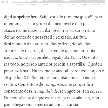
Aquí atopeime ben
. Saín fostiado (non me gusta!!) para
intentar coller un grupo do meu nivel e non pillar
atasco (como dixen arriba) pero tras baixar o ritmo
deime conta de que ía fácil e relaxado. Así fun,
desfrutando da natureza, das pedras, do sol, das
árbores, de respirar, de correr, de que non me doía
nada, … (o país da piruleta oiga!!) ata Tapia. Que dito
sea todo, no prado anterior perdín a zapatilla!! Quedou
presa na lama!! Nunca me pasara tal, pero fixo chupón e
alí quedou XD. Senteime tranquilamente a poñela e
seguín. Comento o de
tranquilamente
porque fun
consciente desa
tranquilidade
, sen agobios, sen
correr
.
Fun consciente de que estaba alí para pasalo ben, non
para chegar cinco postos adiante ou atrás.