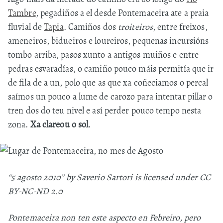
Tambre
, pegadiños a el desde Pontemaceira ate a praia
fluvial de
Tapia
. Camiños dos
troiteiros
, entre freixos,
ameneiros, bidueiros e loureiros, pequenas incursións
tombo arriba, pasos xunto a antigos muiños e entre
pedras esvaradías, o camiño pouco máis permitía que ir
de fila de a un, polo que as que xa coñeciamos o percal
saímos un pouco a lume de carozo para intentar pillar o
tren dos do teu nivel e así perder pouco tempo nesta
zona.
Xa clareou o sol
.
“5 agosto 2010” by Saverio Sartori is licensed under CC
BY-NC-ND 2.0
Pontemaceira non ten este aspecto en Febreiro, pero