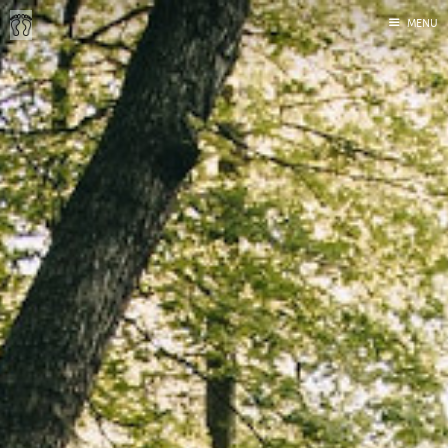
MENU
Inicio
Correr
Fediverso
Libros
Foto
Acerca de