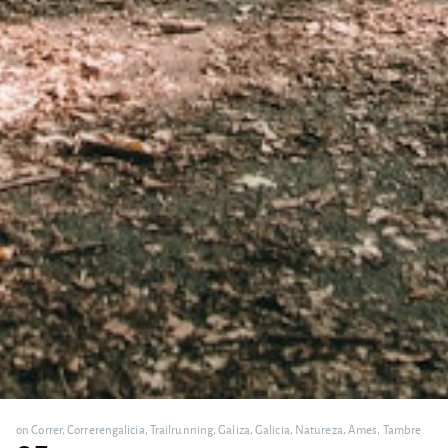
on
Correr
,
Correrengalicia
,
Trailrunning
,
Galiza
,
Galicia
,
Natureza
,
Ames
,
Tambre