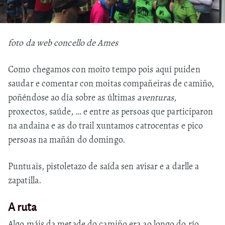
foto da web concello de Ames
Como chegamos con moito tempo pois aquí puiden
saudar e comentar con moitas compañeiras de camiño,
poñéndose ao día sobre as últimas
aventuras
,
proxectos, saúde, … e entre as persoas que participaron
na andaina e as do trail xuntamos catrocentas e pico
persoas na mañán do domingo.
Puntuais, pistoletazo de saída sen avisar e a darlle a
zapatilla.
A ruta
Algo máis da metade do camiño era ao longo do
río