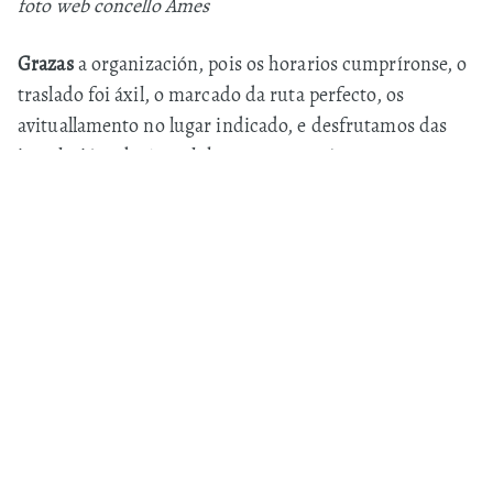
foto web concello Ames
Grazas
a organización, pois os horarios cumpríronse, o
traslado foi áxil, o marcado da ruta perfecto, os
avituallamento no lugar indicado, e desfrutamos das
instalacións do Aeroclube (grazas tamén).
Con respecto ao nivel técnico e de dureza esta carreira é
nivel iniciación
nesto do
trailruning
, pero son
moi
necesarias
esta carreiras pois permiten que moita xente
descubra esta forma de correr e, se lle presta, seguir
mellorando e quizais buscar outras de máis dificultade
e que signiquen un desafío personal maior.
Crónica da xornada e orixe das fotografías na web do
Concello de Ames