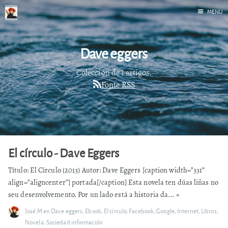
MENU
Inicio
Dave eggers
Correr
Fediverso
Colección de 1 artigos.
Fonte RSS
Libros
Foto
Acerca de
El círculo - Dave Eggers
Título: El Círculo (2013) Autor: Dave Eggers [caption width=”331”
align=”aligncenter”] portada[/caption] Esta novela ten dúas liñas no
seu desenvolvemento. Por un lado está a historia da...
»
José M
en
Dave eggers
,
Ebook
,
El círculo
,
Facebook
,
Google
,
Internet
,
Libros
,
Novela
,
Sociedad información