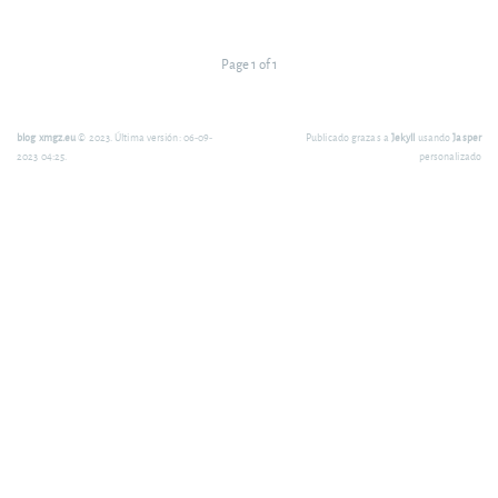
Page 1 of 1
blog xmgz.eu
© 2023. Última versión: 06-09-
Publicado grazas a
Jekyll
usando
Jasper
2023 04:25.
personalizado