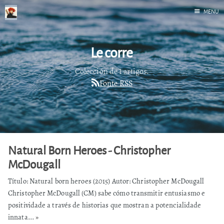
MENU
Inicio
Le corre
Correr
Fediverso
Colección de 1 artigos.
Fonte RSS
Libros
Foto
Acerca de
Natural Born Heroes - Christopher
McDougall
Título: Natural born heroes (2015) Autor: Christopher McDougall
Christopher McDougall (CM) sabe cómo transmitir entusiasmo e
positividade a través de historias que mostran a potencialidade
innata...
»