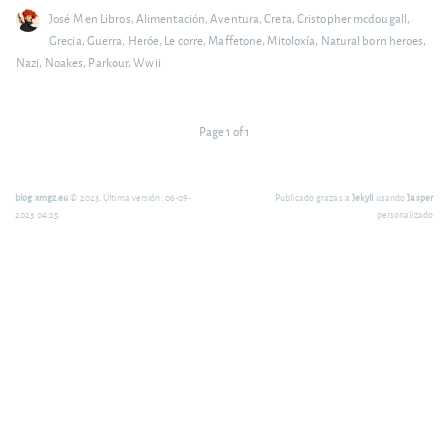
José M
en
Libros
,
Alimentación
,
Aventura
,
Creta
,
Cristopher mcdougall
,
Grecia
,
Guerra
,
Heróe
,
Le corre
,
Maffetone
,
Mitoloxía
,
Natural born heroes
,
Nazi
,
Noakes
,
Parkour
,
Wwii
Page 1 of 1
blog xmgz.eu
© 2023. Última versión: 06-09-
Publicado grazas a
Jekyll
usando
Jasper
2023 04:25.
personalizado