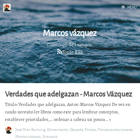
MENU
Inicio
Marcos vázquez
Correr
Fediverso
Colección de 1 artigos.
Fonte RSS
Libros
Foto
Acerca de
Verdades que adelgazan - Marcos Vázquez
Título: Verdades que adelgazan. Autor: Marcos Vázquez De vez en
cando necesito ler libros como este para lembrar conceptos,
establecer prioridades,… ordenar a cabeza un pouco...
»
José M
en
Running
,
Alimentación
,
Deporte
,
Fitness
,
Fitnessrevolucionario
,
Marcos vázquez
,
Ximnasia