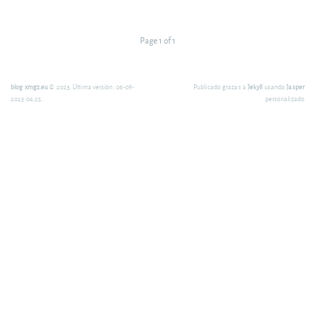
Page 1 of 1
blog xmgz.eu
© 2023. Última versión: 06-09-
Publicado grazas a
Jekyll
usando
Jasper
2023 04:25.
personalizado