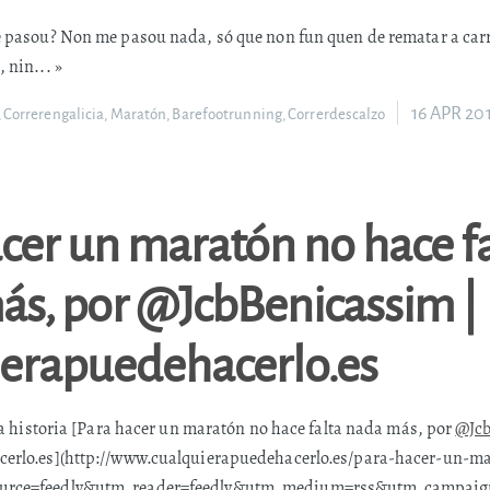
 pasou? Non me pasou nada, só que non fun quen de rematar a carre
, nin...
»
16 APR 20
,
Correrengalicia
,
Maratón
,
Barefootrunning
,
Correrdescalzo
cer un maratón no hace fa
ás, por @JcbBenicassim |
ierapuedehacerlo.es
sta historia [Para hacer un maratón no hace falta nada más, por
@Jc
erlo.es](http://www.cualquierapuedehacerlo.es/para-hacer-un-ma
urce=feedly&utm_reader=feedly&utm_medium=rss&utm_campaig