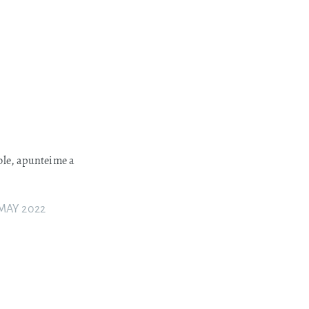
ble, apunteime a
 MAY 2022