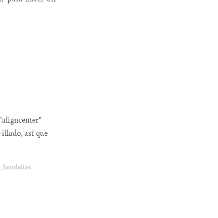
”aligncenter”
illado, así que
g
,
Sandalias