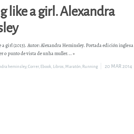
 like a girl. Alexandra
ley
e a girl (2013). Autor: Alexandra Heminsley. Portada edición inglesa
cer o punto de vista de unha muller...
»
20 MAR 2014
ndra heminsley
,
Correr
,
Ebook
,
Libros
,
Maratón
,
Running
tón enseña a correr riesg
l Pais [“El maratón enseña a correr riesgos” Deportes EL PAÍS]
lpais.com/deportes/2013/10/08/actualidad/1381258989_961974.html).