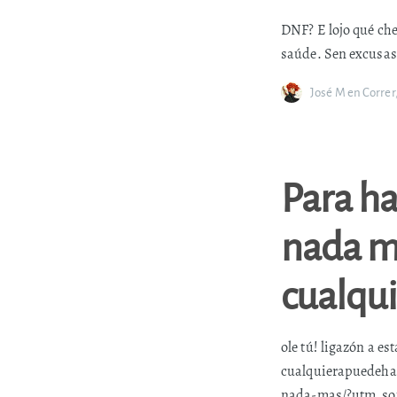
DNF? E lojo qué che
saúde. Sen excusas
José M
en
Correr
Para ha
nada m
cualqu
ole tú! ligazón a e
cualquierapuedehac
nada-mas/?utm_so