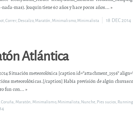
-nada-mas). Joaquín tiene 60 años y hace pocos años...
»
18 DEC 2014
ot
,
Correr
,
Descalzo
,
Maratón
,
Minimalismo
,
Minimalista
atón Atlántica
2014 Situación meteorolóxica [caption id=”attachment_1556” align=
ións meteorolóxicas.[/caption] Había previsión de algún chuvasco 
ro fun con...
»
,
Coruña
,
Maratón
,
Minimalismo
,
Minimalista
,
Nunche
,
Pies sucios
,
Runnin
14