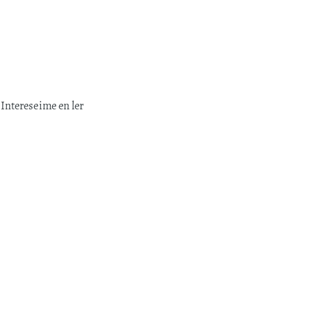
 Intereseime en ler
os
 pódese ler unha