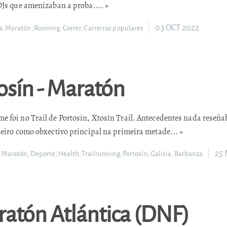
 DJs que amenizaban a proba....
»
03 OCT 2022
a
,
Maratón
,
Running
,
Correr
,
Carreiras populares
tosín - Maratón
 foi no Trail de Portosin, Xtosín Trail. Antecedentes nada reseña
neiro como obxectivo principal na primeira metade...
»
25
,
Maratón
,
Deporte
,
Health
,
Trailrunning
,
Portosín
,
Galicia
,
Barbanza
ratón Atlántica (DNF)