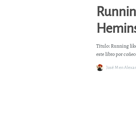
Running
Hemins
Título: Running lik
este libro por coñe
José M
en
Alexa
El mara
En este artigo de E
(http://deportes.e