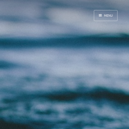
MENU
Inicio
Correr
Fediverso
Libros
Foto
Acerca de