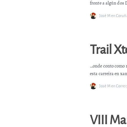
fronte a algún dos
José M
en
Coruñ
Trail X
…onde conto como me
esta carreira en xa
José M
en
Correr
VIII Ma