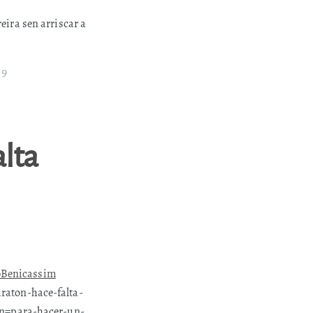
ira sen arriscar a
19
lta
bBenicassim
raton-hace-falta-
n=para-hacer-un-