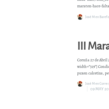
maraton-hace-falta
José M
en
Barefo
III Mar
Coruña 27 de Abril 
width=”319”] Condic
puxen calcetíns, pe
José M
en
Correr
09 MAY 20